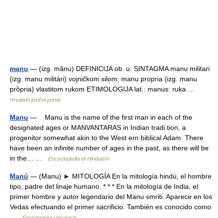
manu
— (izg. mȁnu) DEFINICIJA ob. u: SINTAGMA manu militari
(izg. manu militári) vojničkom silom; manu propria (izg. manu
prȍpria) vlastitom rukom ETIMOLOGIJA lat.: manus: ruka …
Hrvatski jezični portal
Manu
— Manu is the name of the first man in each of the
designated ages or MANVANTARAS in Indian tradi tion, a
progenitor somewhat akin to the West ern biblical Adam. There
have been an infinite number of ages in the past, as there will be
in the… …
Encyclopedia of Hinduism
Manú
— (Manu) ► MITOLOGÍA En la mitología hindú, el hombre
tipo, padre del linaje humano. * * * En la mitología de India, el
primer hombre y autor legendario del Manu smriti. Aparece en los
Vedas efectuando el primer sacrificio. También es conocido como
…
Enciclopedia Universal