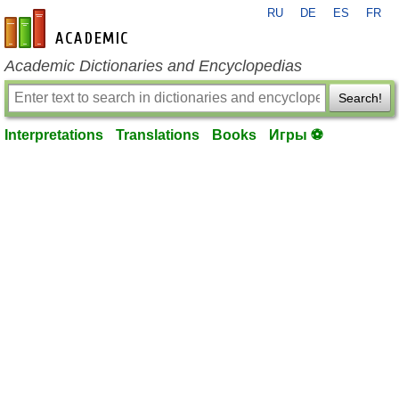
RU
DE
ES
FR
en-academic.com
Academic Dictionaries and Encyclopedias
Search!
Interpretations
Translations
Books
Игры ⚽