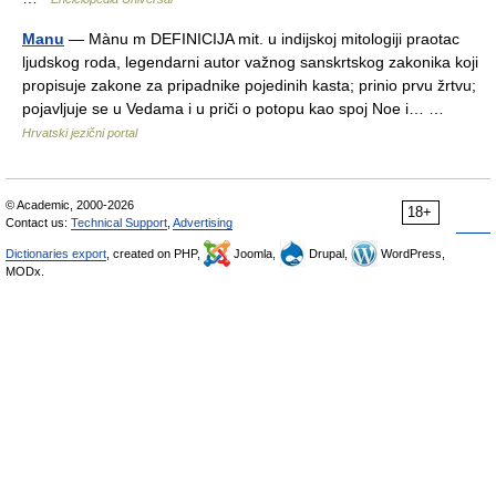
Manu
— Mànu m DEFINICIJA mit. u indijskoj mitologiji praotac
ljudskog roda, legendarni autor važnog sanskrtskog zakonika koji
propisuje zakone za pripadnike pojedinih kasta; prinio prvu žrtvu;
pojavljuje se u Vedama i u priči o potopu kao spoj Noe i… …
Hrvatski jezični portal
© Academic, 2000-2026
18+
Contact us:
Technical Support
,
Advertising
Dictionaries export
, created on PHP,
Joomla,
Drupal,
WordPress,
MODx.