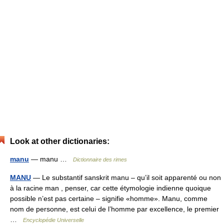
Look at other dictionaries:
manu
— manu …
Dictionnaire des rimes
MANU
— Le substantif sanskrit manu – qu’il soit apparenté ou non
à la racine man , penser, car cette étymologie indienne quoique
possible n’est pas certaine – signifie «homme». Manu, comme
nom de personne, est celui de l’homme par excellence, le premier
…
Encyclopédie Universelle