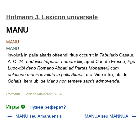
Hofmann J. Lexicon universale
MANU
MANU
MANU
involutâ in palla altaris offeendi ritus occurrit in
Tabulario
Casaur.
A. C. 24.
Ludovici Imperar. Lotharii filii
, apud Car. du Fresne,
Ego
Lupo-tibi deno Romano Abbati ad Partes Monasterii cum
oblatione manis involuta in palla Altaris
, etc. Vide infra, ubi de
Oblatis
: item ubi
de Manu non temere sacris admovenda
.
Hofmann J. Lexicon universale
.
1698
.
Игры ⚽
Нужен реферат?
MANU seu Amanuensis
MANUA seu MANNUA